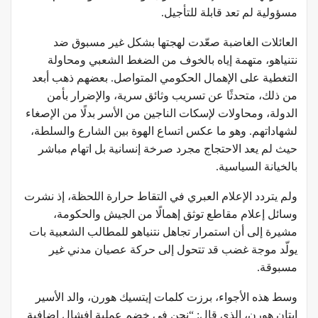
مسؤولية لم تعد قابلة للتأجيل.
العائلات الغاضبة صعّدت لهجتها بشكل غير مسبوق ضد
نتنياهو، متهمة إياه بالخوف من الضغط الشعبي ومحاولة
التغطية على الإهمال الحكومي المتواصل. بعضهم ذهب أبعد
من ذلك، متحدثًا عن تسريب وثائق سرية، والإضرار بأمن
الدولة، ومحاولات لإسكات الناجين من الأسر بدلًا من الإصغاء
لشهاداتهم. وهو ما عكس اتساع الهوة بين الشارع والسلطة،
حيث لم يعد الاحتجاج مجرد صرخة إنسانية بل اتهام مباشر
بالخيانة السياسية.
ولم يتردد الإعلام العبري في التقاط حرارة اللحظة، إذ نشرت
وسائل إعلام مقاطع توثق إهمالًا من الجيش والحكومة،
مشيرة إلى أن استمرار تجاهل نتنياهو للمطالب الشعبية بات
يولّد موجة غضب قد تتحول إلى حركة عصيان مدني غير
مسبوقة.
وسط هذه الأجواء، برزت كلمات إيتسيك هورن، والد الأسير
إيتان هورن، الذي قال: “نحن في خضم عملية إفشال إضافية