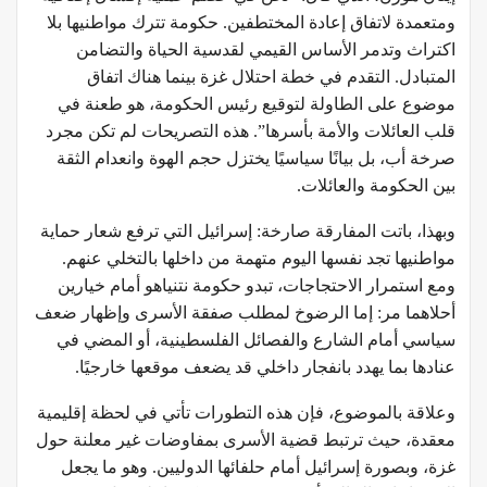
ومتعمدة لاتفاق إعادة المختطفين. حكومة تترك مواطنيها بلا
اكتراث وتدمر الأساس القيمي لقدسية الحياة والتضامن
المتبادل. التقدم في خطة احتلال غزة بينما هناك اتفاق
موضوع على الطاولة لتوقيع رئيس الحكومة، هو طعنة في
قلب العائلات والأمة بأسرها”. هذه التصريحات لم تكن مجرد
صرخة أب، بل بيانًا سياسيًا يختزل حجم الهوة وانعدام الثقة
بين الحكومة والعائلات.
وبهذا، باتت المفارقة صارخة: إسرائيل التي ترفع شعار حماية
مواطنيها تجد نفسها اليوم متهمة من داخلها بالتخلي عنهم.
ومع استمرار الاحتجاجات، تبدو حكومة نتنياهو أمام خيارين
أحلاهما مر: إما الرضوخ لمطلب صفقة الأسرى وإظهار ضعف
سياسي أمام الشارع والفصائل الفلسطينية، أو المضي في
عنادها بما يهدد بانفجار داخلي قد يضعف موقعها خارجيًا.
وعلاقة بالموضوع، فإن هذه التطورات تأتي في لحظة إقليمية
معقدة، حيث ترتبط قضية الأسرى بمفاوضات غير معلنة حول
غزة، وبصورة إسرائيل أمام حلفائها الدوليين. وهو ما يجعل