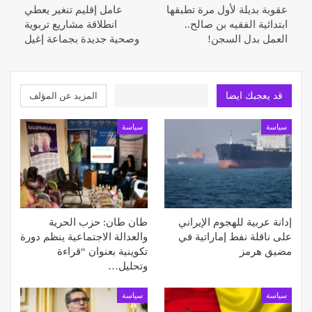
عقوبة بديلة لأول مرة تطبقها
عامل إقليم تنغير يعطي
ابتدائية الفقيه بن صالح..
انطلاقة مشاريع تربوية
العمل بدل السجن!
وصحية جديدة بجماعة إغيل
قد يعجبك ايضا
المزيد عن المؤلف
سياسة
سياسة
إدانة عربية للهجوم الإيراني
طان طان: حزب الحرية
على ناقلة نفط إماراتية في
والعدالة الاجتماعية ينظم دورة
مضيق هرمز
تكوينية بعنوان “قراءة
وتحليل…
سياسة
سياسة