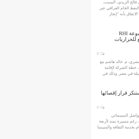
 فالح الزيدي، السبت،
لنفط الخام العراقي عبر
الاتفاق بأنه "إنجاز
وزارة الصناعة المصرية تبحث مع مجموعة RHI
صنع للحراريات
0
مصري، م. خالد هاشم مع
اوية العالمية، خطة الشركة لإقامة
قيلة في مصر. وذلك في
نكر قرار إقصائها
0
تواصل السينمائي
 رغم مسيرة تمتد لأربعة
م بخدمة الثقافة والسينما