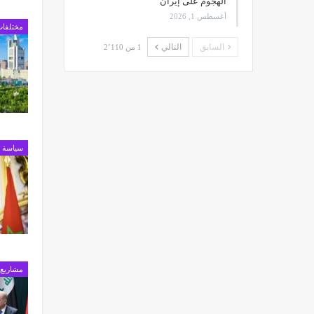
الهجوم على إيران
أغسطس 1, 2026
مختلفا
السابق
التالي
1 من 2٬110
سياسة
مشاريع