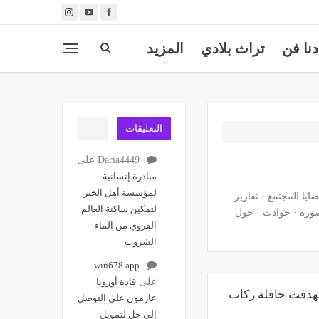
دنا فن
تراث بلادي
المزيد
التعليقات
Daria4449
على
مبادرة إنسانية
لمؤسسة أهل الخير
ايا المجتمع · تقارير
لتمكين ساكنة العالم
وسياحة · صوت وصورة · حوادث · حول
القروي من الماء
الشروب
win678 app
على
قادة أوروبا
تهدفت حافلة ركاب
عازمون على التوصل
إلى حل لتمويل