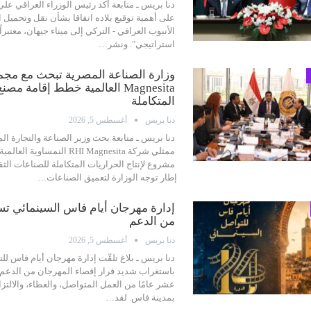
دنا بريس ـ متابعة
أكد رئيس الوزراء العراقي علي
على أهمية توقيع بلاده اتفاقا بشأن نقل وتحميل ا
الأنبوب العراقي - التركي إلى ميناء جيهان، معتبراً 
استراتيجي".
ونشر
…
Magnesita العالمية خطط إقامة م
المتكاملة
دنا بريس
أغسطس 5, 2026
دنا بريس ـ متابعة
بحث وزير الصناعة والتجارة ال
ممثلي شركة RHI Magnesita النمس
مشروع لإنتاج الحراريات المتكاملة للصناعات الث
إطار توجه الوزارة لتعميق الصناعات
…
إدارة مهرجان أيام فاس السينمائي تست
من الدعم
دنا بريس
أغسطس 5, 2026
دنا بريس ـ بلاغ
تلقّت إدارة مهرجان أيام فاس لل
باستغراب شديد قرار إقصاء المهرجان من الدعم،
عشر عامًا من العمل المتواصل، والعطاء، والالتزا
بمدينة فاس.
لقد
…