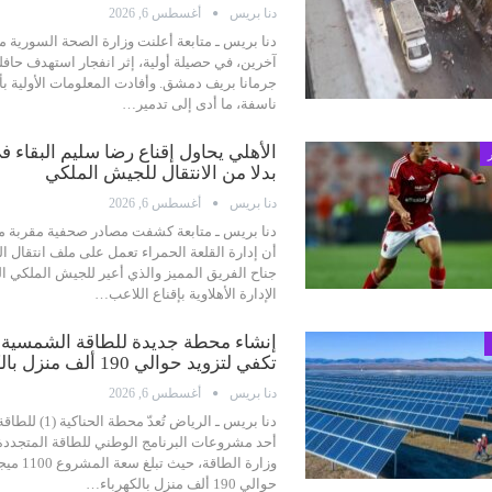
دنا بريس
أغسطس 6, 2026
دنا بريس ـ متابعة
أعلنت وزارة الصحة السورية م
آخرين، في حصيلة أولية، إثر انفجار استهدف حاف
جرمانا بريف دمشق. وأفادت المعلومات الأولية بأ
ناسفة، ما أدى إلى تدمير
…
الأهلي يحاول إقناع رضا سليم البقاء 
بدلا من الانتقال للجيش الملكي
دنا بريس
أغسطس 6, 2026
دنا بريس ـ متابعة
كشفت مصادر صحفية مقربة من 
أن إدارة القلعة الحمراء تعمل على ملف انتقال ا
جناح الفريق المميز والذي أعير للجيش الملكي 
الإدارة الأهلاوية بإقناع اللاعب
…
إنشاء محطة جديدة للطاقة الشمسية با
تكفي لتزويد حوالي 190 ألف منزل بالكهرباء سنويًا
دنا بريس
أغسطس 6, 2026
دنا بريس ـ الرياض
تُعدّ محطة ا
أحد مشروعات البرنامج الوطني للطاقة المتجددة
وزارة الطا
حوالي 190 ألف منزل بالكهرباء
…