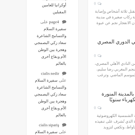
0
أوكرانيا للعامين
قتل ثلاثة أشخاص وإصابة
المقبلين
لة ركاب صغيرة في مدينة
page4
على
ن الانفجار نجم عن عبوة
سفيرة السلام
والتسامح الشاعرة
في الدوري المصري
سعاد زكي البصمجي
وهجرة بين الوطن
0
الأم وبقاع أخرى
النادي الأهلي المصري،
بالعالم
لنجم المغربي رضا سليم،
cialis nedir
الموسم الماضي. وترغب
على
سفيرة السلام
والتسامح الشاعرة
لمدينة المنورة
سعاد زكي البصمجي
وهجرة بين الوطن
0
الأم وبقاع أخرى
بالعالم
لحناكية (1) للطاقة الشمسية الكهروضوئية
 الذي تُشرف على تنفيذه
cialis sipariş
قة، حيث تبلغ سعة المشروع 1100 ميجاواط، وتكفي لتزويد
على
سفيرة السلام