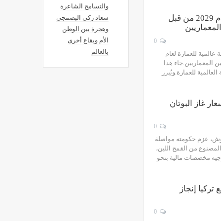
والتسامح الشاعرة
اختيار بكين عاصمة عالمية للعمارة لعام 2029 من قبل
سعاد زكي البصمجي
المعماريين
وهجرة بين الوطن
الأم وبقاع أخرى
0
بالعالم
عالمية للعمارة لعام
سين المعماريين.جاء هذا
العالمية للعمارة.ويُبرز
ر غاز البوتان
0
نوش، عزم حكومته مواصلة
المصنوع من القمح اللين،
ا الاجتماعية العام 2027، عبر توجيه مخصصات مالية بنحو
 تركيا إنجاز
0