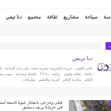
سة
سياحة
مشاريع
ثقافة
مجتمع
دنا تيفي
ب
دنا بريس
الخبر اليقين ...جريدة إلكترونية مغربية تتجدد على مدار الساعة · قض
خاصة · ثقافة وفنون · رياضة · دنا TV · اقتصاد 
العالم · مغاربة العالم · التربية والتعليم · متفرقات
قتلى وجرحى بانفجار عبوة ناسفة اس
في جرمانا بريف دمشق