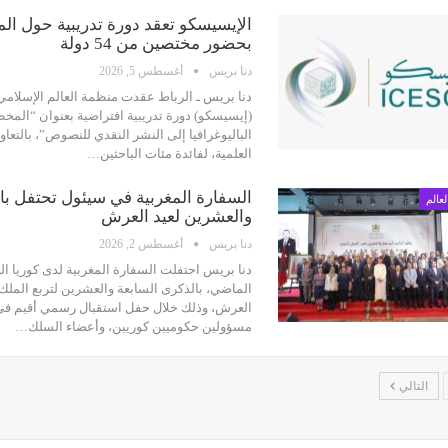
الإيسيسكو تعقد دورة تدريبية حول ا
بحضور مختصين من 54 دولة
دنا بريس
أغسطس 5, 2026
دنا بريس ـ الرباط
عقدت منظمة العالم الإسلامي ل
(إيسيسكو) دورة تدريبية افتراضية بعنوان “المخ
الباليوغرافيا إلى النشر النقدي للنصوص”، بالتع
العلمية، لفائدة مئات الباحثين
…
السفارة المغربية في سيئول تحتفل با
لعالم
والعشرين لعيد العرش
دنا بريس
أغسطس 2, 2026
دنا بريس
احتفلت السفارة المغربية لدى كوريا ا
الماضي، بالذكرى السابعة والعشرين لتربع الم
العرش، وذلك خلال حفل استقبال رسمي أقيم في
مسؤولين حكوميين كوريين، وأعضاء السلك
…
التالي