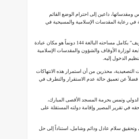
مقدساتها، داعين إلى احترام الوضع القائم
ية في رعاية المقدسات الإسلامية والمسيحية في
كما شدد الوزراء على أن المسجد الأقصى المبارك “الحرم القدسي الشريف” بكامل مساحته البالغة 144 دونماً هو مكان عبادة
ة لوزارة الأوقاف والشؤون والمقدسات الإسلامية
نظيم الدخول إليه.
 التصعيدية، محذرين من أن استمرار هذه الانتهاكات
م، فضلاً عن تعميق حالة عدم الاستقرار والتطرف في
 الدولي وتمس بحرمة المسجد الأقصى المبارك،
 في تقرير المصير وإقامة دولته المستقلة على
ي وتحقيق سلام عادل ودائم وشامل، استناداً إلى حل