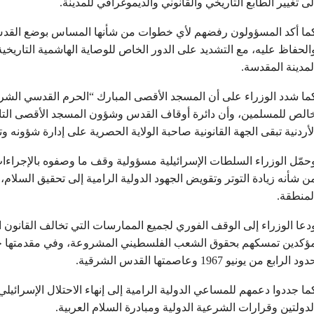
لى تغيير الطابع التاريخي والقانوني والديموغرافي للمدينة.
ما أكد المسؤولون رفضهم لأي خطوات من شأنها المساس بوضع القدس و
الحفاظ عليه، مع التشديد على الدور الخاص للوصاية الهاشمية التاريخ
لمدينة المقدسة.
الص للمسلمين، وأن دائرة أوقاف القدس وشؤون المسجد الأقصى التابع
لأردنية تبقى الجهة القانونية صاحبة الولاية الحصرية على إدارة شؤونه وت
حمّل الوزراء السلطات الإسرائيلية مسؤولية وقف ما وصفوه بالإجراءات
ن شأنه زيادة التوتر وتقويض الجهود الدولية الرامية إلى تحقيق السلا
لمنطقة.
دعا الوزراء إلى الوقف الفوري لجميع الممارسات التي تخالف القانون
ؤكدين تمسكهم بحقوق الشعب الفلسطيني المشروعة، وفي مقدمتها حقه
ود الرابع من يونيو 1967 وعاصمتها القدس الشرقية.
ما جددوا دعمهم للمساعي الدولية الرامية إلى إنهاء الاحتلال الإسرائيل
لدولتين وقرارات الشرعية الدولية ومبادرة السلام العربية.