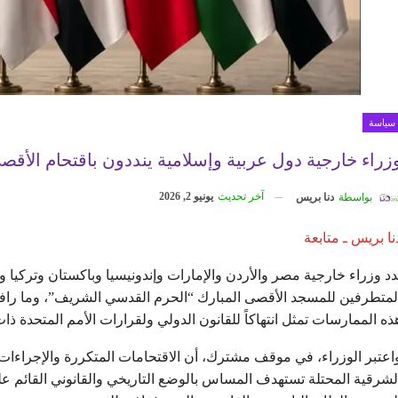
سياسة
زراء خارجية دول عربية وإسلامية ينددون باقتحام الأق
آخر تحديث
يونيو 2, 2026
بواسطة
دنا بريس
نا بريس ـ متابعة
دد وزراء خارجية مصر والأردن والإمارات وإندونيسيا وباكستان وتركيا
لمتطرفين للمسجد الأقصى المبارك “الحرم القدسي الشريف”، وما رافقه
ذه الممارسات تمثل انتهاكاً للقانون الدولي ولقرارات الأمم المتحدة ذات
اعتبر الوزراء، في موقف مشترك، أن الاقتحامات المتكررة والإجراءات 
لشرقية المحتلة تستهدف المساس بالوضع التاريخي والقانوني القائم ع