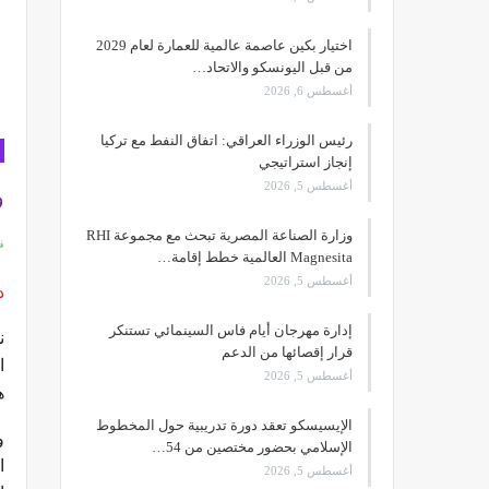
اختيار بكين عاصمة عالمية للعمارة لعام 2029
من قبل اليونسكو والاتحاد…
أغسطس 6, 2026
رئيس الوزراء العراقي: اتفاق النفط مع تركيا
إنجاز استراتيجي
أغسطس 5, 2026
و
وزارة الصناعة المصرية تبحث مع مجموعة RHI
Magnesita العالمية خطط إقامة…
أغسطس 5, 2026
د
إدارة مهرجان أيام فاس السينمائي تستنكر
ن
قرار إقصائها من الدعم
ا
أغسطس 5, 2026
ه
الإيسيسكو تعقد دورة تدريبية حول المخطوط
و
الإسلامي بحضور مختصين من 54…
ا
أغسطس 5, 2026