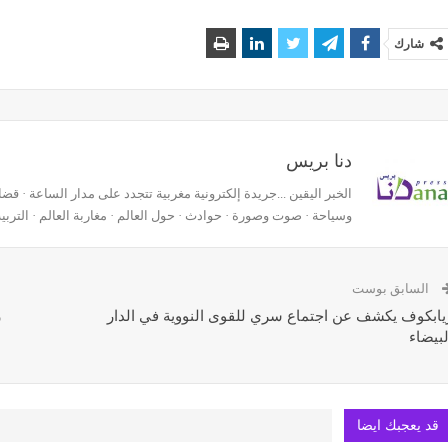
شارك
دنا بريس
وسياحة · صوت وصورة · حوادث · حول العالم · مغاربة العالم · التربية
السابق بوست
يابكوف يكشف عن اجتماع سري للقوى النووية في الدار
ر
لبيضاء
قد يعجبك ايضا