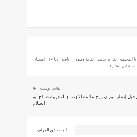
الخبر اليقين ...جريدة إلكترونية مغربية تتجدد على مدار الساعة · قضايا المجتمع · تقارير خاصة · ثقافة وفنون · رياضة · دنا TV · اقتصاد
 والتعليم · متفرقات
القادم بوست
حيل إدغار موران زوج عالمة الإجتماع المغربية صباح أبو
السلام
المزيد عن المؤلف