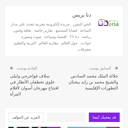
دنا بريس
الخبر اليقين ...جريدة إلكترونية مغربية تتجدد على مدار
الساعة · قضايا المجتمع · تقارير خاصة · ثقافة وفنون ·
رياضة · دنا TV · اقتصاد وسياحة · صوت وصورة ·
حوادث · حول العالم · مغاربة العالم · التربية والتعليم ·
متفرقات
السابق بوست
القادم بوست
جلالة الملك محمد السادس
سلاف فواخرجي وليلى
والشيخ محمد بن زايد يبحثان
علوي تخطفان الأنظار في
التطورات الإقليمية
افتتاح مهرجان أسوان لأفلام
المرأة
قد يعجبك ايضا
المزيد عن المؤلف