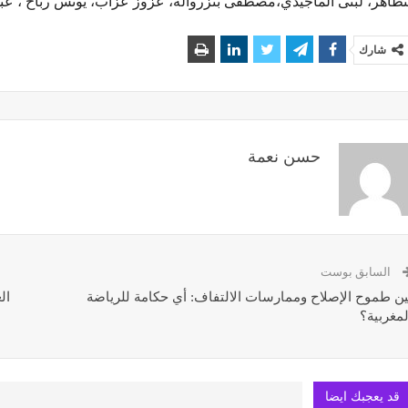
نطاهر، لبنى الماجيدي،مصطفى بنزروالة، عزوز عزاب، يونس رباح ، عبد
شارك
حسن نعمة
السابق بوست
ين طموح الإصلاح وممارسات الالتفاف: أي حكامة للرياضة
ال
لمغربية؟
قد يعجبك ايضا