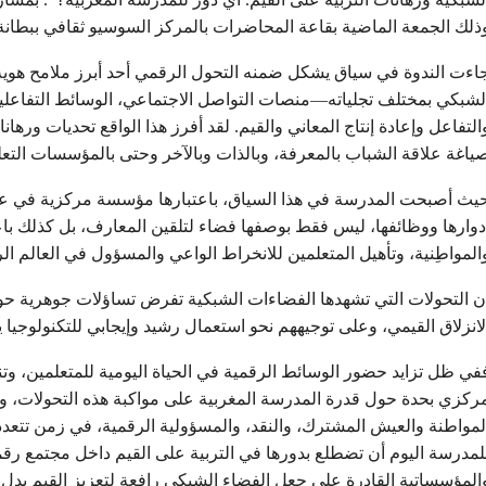
ذلك الجمعة الماضية بقاعة المحاضرات بالمركز السوسيو ثقافي ببطانة 
اءت الندوة في سياق يشكل ضمنه التحول الرقمي أحد أبرز ملامح هوي
لشبكي بمختلف تجلياته—منصات التواصل الاجتماعي، الوسائط التفاعلية
التفاعل وإعادة إنتاج المعاني والقيم. لقد أفرز هذا الواقع تحديات ورها
ياغة علاقة الشباب بالمعرفة، وبالذات وبالآخر وحتى بالمؤسسات التعل
يث أصبحت المدرسة في هذا السياق، باعتبارها مؤسسة مركزية في عملي
دوارها ووظائفها، ليس فقط بوصفها فضاء لتلقين المعارف، بل كذلك باعتب
المواطِنية، وتأهيل المتعلمين للانخراط الواعي والمسؤول في العالم ال
ن التحولات التي تشهدها الفضاءات الشبكية تفرض تساؤلات جوهرية ح
لانزلاق القيمي، وعلى توجيههم نحو استعمال رشيد وإيجابي للتكنولوجيا ي
في ظل تزايد حضور الوسائط الرقمية في الحياة اليومية للمتعلمين، و
ركزي بحدة حول قدرة المدرسة المغربية على مواكبة هذه التحولات، و
لمواطنة والعيش المشترك، والنقد، والمسؤولية الرقمية، في زمن تتعدد
لمدرسة اليوم أن تضطلع بدورها في التربية على القيم داخل مجتمع رقم
المؤسساتية القادرة على جعل الفضاء الشبكي رافعة لتعزيز القيم بدل 