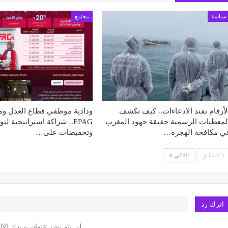
سياسة
مجتمع
لأرقام تفند الادعاءات.. كيف تكشف
ودادية موظفي قطاع العدل و
لمعطيات الرسمية حقيقة جهود المغرب
EPAG.. شراكة استراتيجية لت
ي مكافحة الهجرة…
وتخفيضات على…
السابق
التالي
اترك رد
لن يتم نشر عنوان بريدك الإل