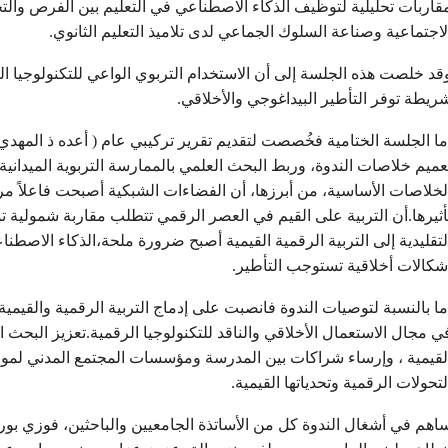
قاربات تحليلية لتوظيف الذكاء الاصطناعي في التعليم بين الفرص والتح
لاجتماعية وصناعة السلوك الجماعي لدى تلاميذ التعليم الثانوي.
قد خلصت هذه الجلسة إلى أن الاستخدام التربوي الواعي للتكنولوجيا ا
ريطة توفر التأطير البيداغوجي والأخلاقي.
ما الجلسة الختامية فخُصصت لتقديم تقرير تركيبي عام ( أعده ذ المهدي 
عميم خلاصات الندوة، وربط البحث العلمي بالممارسة التربوية الميد
لخلاصات الأساسية، من أبرزها، أن الفضاءات الشبكية أصبحت فاعلاً مرك
أثيرها.أن التربية على القيم في العصر الرقمي تتطلب مقاربة شمولية ت
لتقليدية إلى التربية الرقمية القيمية أصبح ضرورة ملحة،الذكاء الاصطن
شكالات أخلاقية تستوجب التأطير.
ما بالنسبة لتوصيات الندوة فانصبت على إدماج التربية الرقمية والقيمية 
ي مجال الاستعمال الأخلاقي والناقد للتكنولوجيا الرقمية.تعزيز البحث 
لقيمية ، وإرساء شراكات بين المدرسة ومؤسسات المجتمع المدني لمواك
لتحولات الرقمية وتحدياتها القيمية.
اهم في أشغال الندوة كل من الأساتذة الجامعيين والباحثين، فوزي