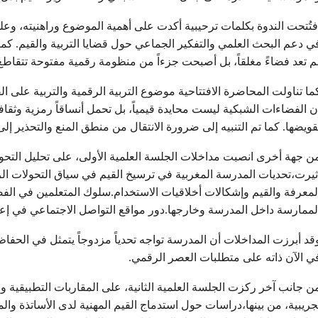
فتُتحت الندوة بكلمات ترحيبية أكدت على أهمية الموضوع وراهنيته، وع
ي دعم البحث العلمي والتفكير الجماعي حول قضايا التربية والقيم. كما
م تعد فضاءً مغلقاً، بل أصبحت جزءاً من منظومة رقمية مفتوحة تتقاطع 
ما تناولت المحاضرة الافتتاحية موضوع التربية الرقمية والتربية على ا
ن الفضاءات الشبكية ليست محايدة قيمياً، بل تحمل أنساقاً رمزية وثقافي
قويضها. كما تم التنبيه إلى ضرورة الانتقال من منطق المنع والتحذير إلى
ن جهة أخرى انصبت مداخلات الجلسة العلمية الأولى، على تحليل التحول
ثيرت،تحديات المدرسة المغربية في ترسيخ القيم في سياق التحولات الر
لمعرفة والقيم وإشكالات أخلاقيات الاستخدام.سلوك المتعلمين في الفضا
لممارسة داخل المدرسة وخارجها.دور مواقع التواصل الاجتماعي في إع
قد أبرزت المداخلات أن المدرسة تواجه تحدياً مزدوجاً يتمثل في الحفاظ ع
ي الآن ذاته على متطلبات العصر الرقمي.
ن جانب آخر ركزت الجلسة العلمية الثانية، على المقاربات التطبيقية و
جريبية، من بينها،دراسات حول استدماج القيم المهنية لدى الأساتذة وا