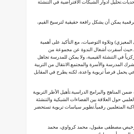
ديات.تحليل أدوار الشبكات الافتراضية في التنشئة
لرقمية يمكن أن يشكل رافعة حقيقية لترسيخ القيم،
المعيزي) وتلاوة التوصيات، مع التأكيد على أهمية
انية.حيث أسفرت أشغال الندوة عن مجموعة من
زياً في التنشئة القيمية، ولا يمكن للمدرسة تجاهل
شرك المدرسة والأسرة والمجتمع.الانتقال من التربية
اعي يحمل فرصاً تربوية واعدة، لكنه يطرح في المقابل
ضمن المناهج والبرامج الدراسية.تأهيل الأطر التربوية
العلمي حول العلاقة بين الفضاءات الشبكية والتنشئة
بة المتعلمين رقمياً.تطوير سياسات تربوية تستحضر
 بورخيص،مصطفى مقبول، محمد كرواوي، محمد