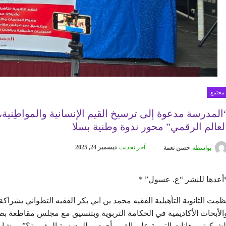
مجتمع
المدرسة مدعوة إلى ترسيخ القيم الإنسانية والمواطِنية
لعالم الرقمي” محور ندوة وطنية بسلا
آخر تحديث
ديسمبر 24, 2025
بواسطة
حسن نعمة
أعدها للنشر “ع. عسول” *
ظمت الثانوية التأهيلية الفقيه محمد بن ابي بكر الفقيه التطواني بشر
الأبحاث الأكاديمية في الحكامة التربوية وبتنسيق مع مجلس مقاطعة ب
لشبكية ورهانات التربية على القيم. أي دور للمدرسة المغربية؟”. بمشاركة