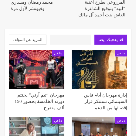
المزروعي يطرح أغنية
محمد رمضان ومساري
“لبيه” بتوقيع الشاعرة
وفيوتشر لأول مرة
العاش بنت أحمد آل مالك
قد يعجبك ايضا
المزيد عن المؤلف
دنا فن
دنا فن
إدارة مهرجان أيام فاس
مهرجان “تيم آرتي” يختتم
السينمائي تستنكر قرار
دورته الخامسة بحضور 150
إقصائها من الدعم
ألف متفرج
دنا فن
دنا فن