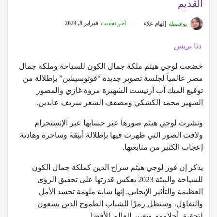
القديم
آخر تحديث
فبراير 8, 2024
بواسطة
إلهام علاء
دنا بريس
خضعت لوجي هيثم ملكة جمال الكون للسياحة وملكة جمال
مصر عالمياً لجلسة تصوير جديدة “فوتوسيشن” بإطلالة من
توقيع الميك آب آرتيست الشهيرة مروة غازي والمصور
الشهير محمد الكشكي ومصفف الشعر شريف عابدين.
ونشرت لوجي هيثم صورها عبر حسابها عبر الإنستجرام
ولاقت الصور التي ظهرت فيها بإطلالة أنيقة وساحرة وهادئة
إعجاب الكثير من متابعيها.
يذكر إن فوز لوجي هيثم سراج الدين كملكة جمال الكون
للسياحة والبيئة 2023 يعكس قدرتها على تحقيق الرؤى
العظيمة والتأثير الإيجابي. إنها شابة ملهمة تجسد الأمل
والتفاؤل، وستظل رمزًا للشباب الطموح الذين يسعون
لتحقيق أحلامهم وتغيير العالم للأفضل.