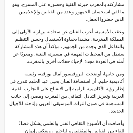
مشاركته بالمغرب خبرته الفنية وحضوره على المسرح، وهو
ما لقي استحسان الجمهور وعدد من الفنانين والإعلاميين
الذين حضروا الحفل.
وعقب الأمسية، أعرب الفنان عن سعادته بزيارته الأولى إلى
المملكة المغربية، مشيدا بحفاوة الاستقبال وحسن التنظيم
والتفاعل الذي وجده من الجمهور، مؤكداً أن هذه المشاركة
ستظل من المحطات المهمة في مسيرته الفنية، ومعربًا عن
أمله في العودة مجددًا لإحياء حفلات أخرى بالمغرب.
ومن جانبها، أوضحت البروفيسور آمال بورقية، رئيسة
أكاديمية حليم، أن استضافة الفنان يحيى عبد الحليم تندرج في
إطار رؤية الأكاديمية الرامية إلى الانفتاح على التجارب الفنية
العربية وتعزيز التبادل الثقافي بين المغرب ومصر، إلى جانب
المساهمة في صون التراث الموسيقي العربي وإتاحته للأجيال
الجديدة.
وأضافت أن الأسبوع الثقافي الفني والعلمي يشكل فضاءً
للقاء بين الفنانين والمثقفين والباحثين، ويعكس إيمان