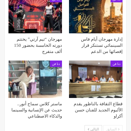
إدارة مهرجان أيام فاس
مهرجان “تيم آرتي” يختتم
السينمائي تستنكر قرار
دورته الخامسة بحضور 150
إقصائها من الدعم
ألف متفرج
دنا فن
دنا فن
قطاع الثقافة بالناظور يقدم
ماستر كلاس سماح أنور..
الألبوم الجديد للفنان حسن
حديث عن الإنسانية والسينما
أكراو
والذكاء الاصطناعي
السابق
التالي