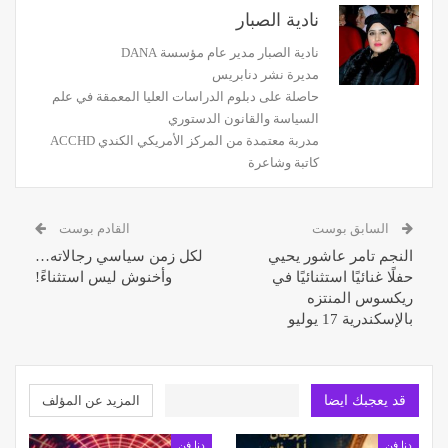
نادية الصبار
نادية الصبار مدير عام مؤسسة DANA
مديرة نشر دنابريس
حاصلة على دبلوم الدراسات العليا المعمقة في علم
السياسة والقانون الدستوري
مدربة معتمدة من المركز الأمريكي الكندي ACCHD
كاتبة وشاعرة
السابق بوست
القادم بوست
النجم تامر عاشور يحيي
لكل زمن سياسي رجالاته…
حفلًا غنائيًا استثنائيًا في
وأخنوش ليس استثناءً!
ريكسوس المنتزه
بالإسكندرية 17 يوليو
قد يعجبك ايضا
المزيد عن المؤلف
دنا فن
دنا فن