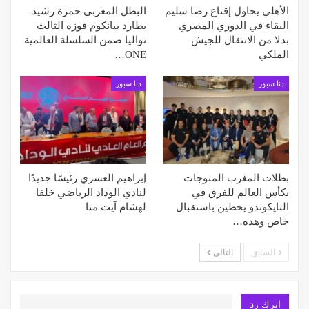
الأهلي يحاول إقناع رضا سليم
البطل المغربي حمزة رشيد
البقاء في الدوري المصري
يطارد ببانكوم فوزه الثالث
بدلا من الانتقال للجيش
تواليا ضمن السلسلة العالمية
الملكي
ONE…
دنا سبور
دنا سبور
بطلات المغرب المتوجات
إبراهيم العسري رئيسًا جديدًا
بكأس العالم للفرق في
لنادي الوداد الرياضي خلفا
التايكوندو يحظين باستقبال
لهشام آيت منا
خاص وهذه…
السابق
التالي
اترك رد