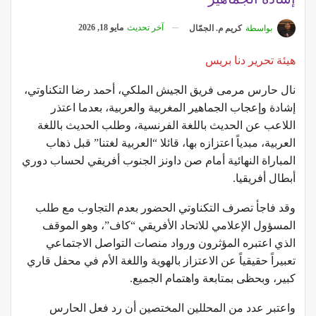
آخر تحديث
مايو 18, 2026
بواسطة
كريم م. الجمّال
هيئة تحرير دنا بريس
نال حارس مرمى فريق الجيش الملكي، أحمد رضا التكناوتي،
إشادة وإعجاب الجماهير المغربية والعربية، بعدما اعتذر
اللاعب عن الحديث باللغة الفرنسية، وطلب الحديث باللغة
العربية، مبدياً اعتزازه بها، قائلا “العربية لغتنا” قبل ذهاب
المباراة النهائية أمام صن داونز الجنوب أفريقي لحساب دوري
أبطال أفريقيا.
وقد فاجأ تصرف التكناوتي الحضور بعدم التجاوب مع طلب
المسؤول الإعلامي للاتحاد الأفريقي “كاف”، وهو الموقف
الذي اعتبره المؤثرون ورواد منصات التواصل الاجتماعي
تعبيراً حقيقياً عن الاعتزاز بالهوية واللغة الأم في محفل قاري
كبير، وبحظى بمتابعة واهتمام الجميع.
واعتبر عدد من المحللين المختصين أن رد فعل الحارس