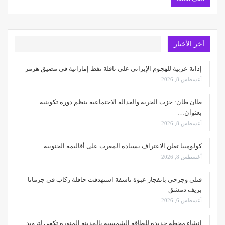
آخر الأخبار
إدانة عربية للهجوم الإيراني على ناقلة نفط إماراتية في مضيق هرمز
أغسطس 8, 2026
طان طان: حزب الحرية والعدالة الاجتماعية ينظم دورة تكوينية
بعنوان…
أغسطس 8, 2026
كولومبيا تعلن الاعتراف بسيادة المغرب على أقاليمه الجنوبية
أغسطس 8, 2026
قتلى وجرحى بانفجار عبوة ناسفة استهدفت حافلة ركاب في جرمانا
بريف دمشق
أغسطس 6, 2026
إنشاء محطة جديدة للطاقة الشمسية بالمدينة المنورة تكفي لتزويد