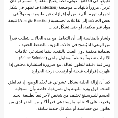
طبيعياً في الدقائق الأولى، لكنه يصبح مقلقاً إذا استمر أو كان
غزيراً، مروراً بالتهابات موضعية (Infection) قد تظهر في شكل
احمرار، تورم، ألم نابض أو إفرازات غير طبيعية، وصولاً في
بعض الحالات إلى تفاعلات تحسسية (Allergic Reaction) نتيجة
مواد غير ملائمة، أو حتى تشكّل ندبات.
ويُشار بالمناسبة إلى أن التعامل مع هذه الحالات يتطلب قدراً
من الوعي؛ إذ يُنصح في حالات النزيف بالضغط الخفيف
بضمادة معقمة دون العبث بالثقب، بينما تستدعي علامات
الالتهاب تنظيفاً منتظماً بمحلول ملحي (Saline Solution)
ومراقبة دقيقة لتطور الحالة، مع ضرورة استشارة مختص إذا
ظهرت إفرازات قيحية أو ارتفعت درجة الحرارة.
كما أن إزالة الحلية بشكل عشوائي قد تُعقّد الوضع، إذ قد تُغلق
الفتحة فوق بؤرة ملتهبة بدل تصريفها، خاصة وأن استجابة
الجسم للبيرسينغ تختلف من شخص لآخر تبعاً لطبيعة الجلد
وقدرته على الالتئام، ما يستدعي قدراً أكبر من الحذر لدى من
يعانون من حساسية أو مشاكل جلدية سابقة.