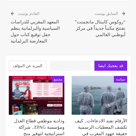
السابق بوست
القادم بوست
“روكوس كابيتال مانجمنت”
المعهد المغربي للدراسات
تفتتح مكتباً جديداً في مركز
السياسية والبرلمانية ينظم
أبوظبي العالمي
حفل توقيع كتاب حول
المعارضة البرلمانية
قد يعجبك ايضا
المزيد عن المؤلف
سياسة
مجتمع
الأرقام تفند الادعاءات.. كيف
ودادية موظفي قطاع العدل
تكشف المعطيات الرسمية
ومؤسسة EPAG.. شراكة
حقيقة جهود المغرب في
استراتيجية لتوفير منح