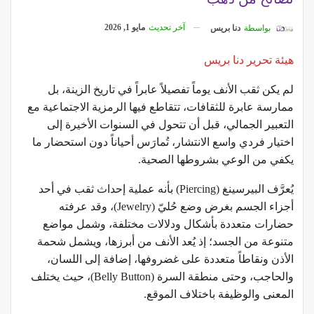
آخر تحديث
مايو 1, 2026
بواسطة
دنا بريس
هيئة تحرير دنا بريس
لم يكن ثقب الأنف يوماً تفصيلاً عابراً في تاريخ الزينة، بل
ممارسة عابرة للثقافات، تتقاطع فيها الرمزية الاجتماعية مع
التعبير الجمالي، قبل أن تتحول في السنوات الأخيرة إلى
اختيار فردي واسع الانتشار، تُمارَس أحياناً دون استحضار ما
يكفي من الوعي بشروطها الصحية.
يُعرَّف البيرسينغ (Piercing) بأنه عملية إحداث ثقب في أحد
أجزاء الجسم بغرض وضع حُليّ (Jewelry)، وقد عرفته
حضارات متعددة بأشكال ودلالات مختلفة، وشمل مواضع
متنوعة من الجسد؛ إذ يُعد الأنف من أبرزها، ويشمل شحمة
الأذن ونقاطاً متعددة على غضروفها، إضافة إلى اللسان،
والحاجب، وحتى منطقة السرة (Belly Button)، حيث يختلف
المعنى والوظيفة باختلاف الموقع.