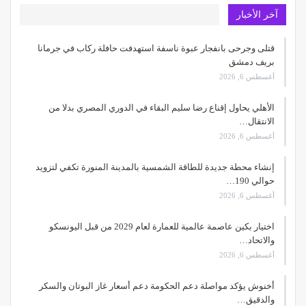
آخر الأخبار
قتلى وجرحى بانفجار عبوة ناسفة استهدفت حافلة ركاب في جرمانا
بريف دمشق
أغسطس 6, 2026
الأهلي يحاول إقناع رضا سليم البقاء في الدوري المصري بدلا من
الانتقال…
أغسطس 6, 2026
إنشاء محطة جديدة للطاقة الشمسية بالمدينة المنورة تكفي لتزويد
حوالي 190…
أغسطس 6, 2026
اختيار بكين عاصمة عالمية للعمارة لعام 2029 من قبل اليونسكو
والاتحاد…
أغسطس 6, 2026
أخنوش يؤكد مواصلة دعم الحكومة دعم أسعار غاز البوتان والسكر
والدقيق…