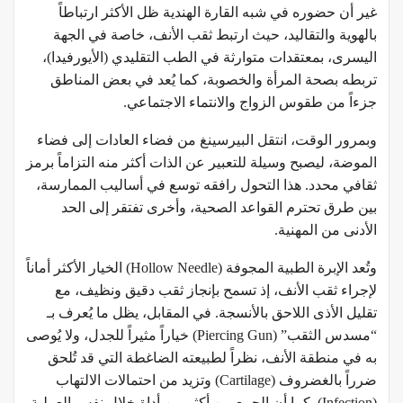
غير أن حضوره في شبه القارة الهندية ظل الأكثر ارتباطاً
بالهوية والتقاليد، حيث ارتبط ثقب الأنف، خاصة في الجهة
اليسرى، بمعتقدات متوارثة في الطب التقليدي (الأيورفيدا)،
تربطه بصحة المرأة والخصوبة، كما يُعد في بعض المناطق
جزءاً من طقوس الزواج والانتماء الاجتماعي.
وبمرور الوقت، انتقل البيرسينغ من فضاء العادات إلى فضاء
الموضة، ليصبح وسيلة للتعبير عن الذات أكثر منه التزاماً برمز
ثقافي محدد. هذا التحول رافقه توسع في أساليب الممارسة،
بين طرق تحترم القواعد الصحية، وأخرى تفتقر إلى الحد
الأدنى من المهنية.
وتُعد الإبرة الطبية المجوفة (Hollow Needle) الخيار الأكثر أماناً
لإجراء ثقب الأنف، إذ تسمح بإنجاز ثقب دقيق ونظيف، مع
تقليل الأذى اللاحق بالأنسجة. في المقابل، يظل ما يُعرف بـ
“مسدس الثقب” (Piercing Gun) خياراً مثيراً للجدل، ولا يُوصى
به في منطقة الأنف، نظراً لطبيعته الضاغطة التي قد تُلحق
ضرراً بالغضروف (Cartilage) وتزيد من احتمالات الالتهاب
(Infection). كما أن الجمع بين أكثر من أداة خلال نفس العملية