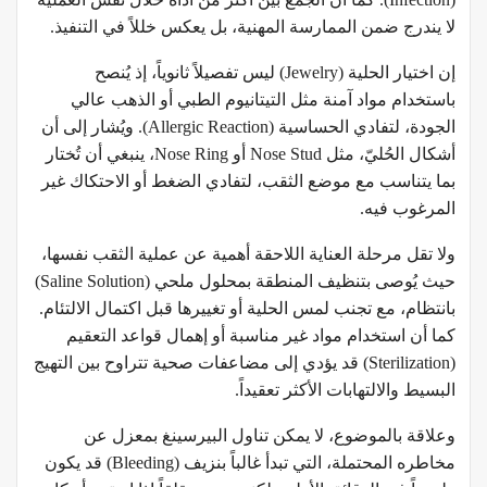
لا يندرج ضمن الممارسة المهنية، بل يعكس خللاً في التنفيذ.
إن اختيار الحلية (Jewelry) ليس تفصيلاً ثانوياً، إذ يُنصح
باستخدام مواد آمنة مثل التيتانيوم الطبي أو الذهب عالي
الجودة، لتفادي الحساسية (Allergic Reaction). ويُشار إلى أن
أشكال الحُليّ، مثل Nose Stud أو Nose Ring، ينبغي أن تُختار
بما يتناسب مع موضع الثقب، لتفادي الضغط أو الاحتكاك غير
المرغوب فيه.
ولا تقل مرحلة العناية اللاحقة أهمية عن عملية الثقب نفسها،
حيث يُوصى بتنظيف المنطقة بمحلول ملحي (Saline Solution)
بانتظام، مع تجنب لمس الحلية أو تغييرها قبل اكتمال الالتئام.
كما أن استخدام مواد غير مناسبة أو إهمال قواعد التعقيم
(Sterilization) قد يؤدي إلى مضاعفات صحية تتراوح بين التهيج
البسيط والالتهابات الأكثر تعقيداً.
وعلاقة بالموضوع، لا يمكن تناول البيرسينغ بمعزل عن
مخاطره المحتملة، التي تبدأ غالباً بنزيف (Bleeding) قد يكون