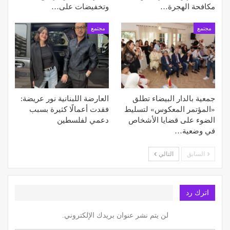
مكافحة الهجرة…
وتخفيضات على…
مجتمع
مجتمع
جمعية بالدار البيضاء تطلق
العارضة اللبنانية نور عريضة:
«المؤتمر المعكوس» لتسليط
فقدت أعمالًا كثيرة بسبب
الضوء على قضايا الأشخاص
دعمي لفلسطين
في وضعية…
السابق
التالي
اترك رد
لن يتم نشر عنوان بريدك الإلكتروني.