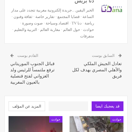
دنا بريس
الخبر اليقين ...جريدة إلكترونية مغربية تتجدد على مدار
الساعة · قضايا المجتمع · تقارير خاصة · ثقافة وفنون ·
رياضة · دنا TV · اقتصاد وسياحة · صوت وصورة ·
حوادث · حول العالم · مغاربة العالم · التربية والتعليم ·
متفرقات
السابق بوست
القادم بوست
تعادل الجيش الملكي
قبائل الجنوب الموريتاني
والأهلي المصري بهدف لكل
ترفع ملتمساً للرئيس ولد
فريق
الغزواني لفتح قنصلية
بالعيون المغربية
قد يعجبك ايضا
المزيد عن المؤلف
حوادث
حوادث