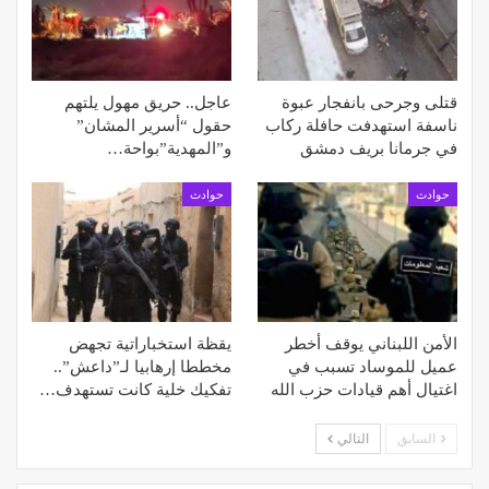
قتلى وجرحى بانفجار عبوة
عاجل.. حريق مهول يلتهم
ناسفة استهدفت حافلة ركاب
حقول “أسرير المشان”
في جرمانا بريف دمشق
و”المهدية”بواحة…
حوادث
حوادث
الأمن اللبناني يوقف أخطر
يقظة استخباراتية تجهض
عميل للموساد تسبب في
مخططا إرهابيا لـ”داعش”..
اغتيال أهم قيادات حزب الله
تفكيك خلية كانت تستهدف…
السابق
التالي