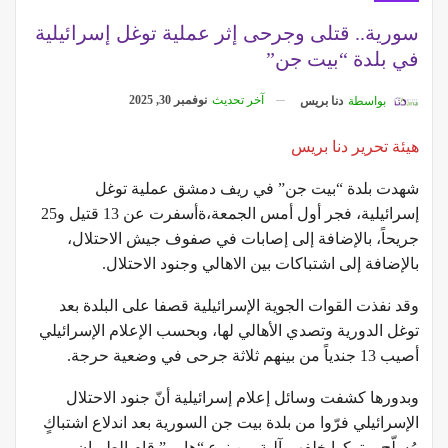
سورية.. قتلى وجرحى إثر عملية توغل إسرائيلية
في بلدة “بيت جن”
آخر تحديث
نوفمبر 30, 2025
بواسطة
دنا بريس
هيئة تحرير دنا بريس
شهدت بلدة “بيت جن” في ريف دمشق عملية توغل
إسرائيلية، فجر أول أمس الجمعة،ةأسفرت عن 13 قتيل و25
جريحاً، بالإضافة إلى إصابات في صفوف جيش الاحتلال،
بالإضافة إلى اشتباكات بين الاهالي وجنود الاحتلال.
وقد نفذت القوات الجوية الإسرائيلية قصفا على البلدة بعد
توغل الدورية وتصدي الأهالي لها، وبحسب الإعلام الإسرائيلي
أصيب 13 جندياً من بينهم ثلاثة جرحى في وضعية حرجة.
وبدورها كشفت وسائل إعلام إسرائيلية أنّ جنود الاحتلال
الإسرائيلي فرّوا من بلدة بيت جن السورية بعد اندلاع اشتباكٍ
مُسلّح، وتركوا خلفهم آلية من نوع “هامر” قام الطيران