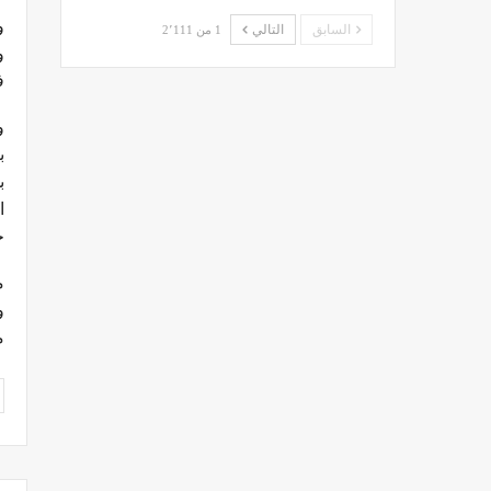
و
السابق
التالي
1 من 2٬111
و
في ديس
ب
خل
م
و
م