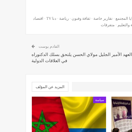
الخبر اليقين ...جريدة إلكترونية مغربية تتجدد على مدار الساعة · قضايا المجتمع · تقارير خاصة · ثقافة وفنون · رياضة · دنا TV · اقتصاد
 والتعليم · متفرقات
القادم بوست
لعهد الأمير الجليل مولاي الحسن يلتحق بسلك الدكتوراه
في العلاقات الدولية
المزيد عن المؤلف
سياسة