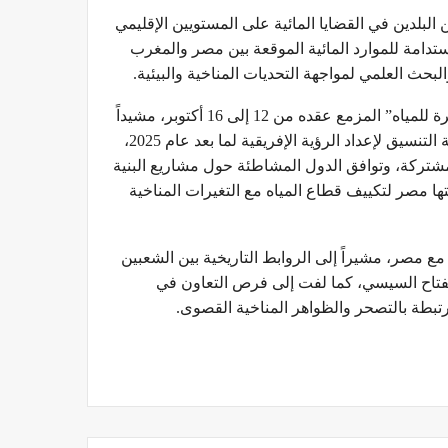
ن البلدين في القضايا المائية على المستويين الإقليمي
تدامة للموارد المائية الموقعة بين مصر والمغرب
وأعرب السفير المصري عن ترحيبه بمشاركة المغرب في “أسبوع القاهرة للمياه” المزمع عقده من 12 إلى 16 أكتوبر، مشيداً
بالتعاون بين البلدين في إطار مجلس وزراء المياه الأفارقة، ومؤكداً أهمية التنسيق لإعداد الرؤية الإفريقية لما بعد عام 2025،
لمشتركة، وتوافق الدول المشاطئة حول مشاريع البنية
عم المغربي للمبادرة الدولية “AWARe” التي أطلقتها مصر لتكييف قطاع المياه مع التغيرات المناخية
 مصر، مشيراً إلى الروابط التاريخية بين الشعبين
لفتاح السيسي، كما لفت إلى فرص التعاون في
رتبطة بالتصحر والظواهر المناخية القصوى.