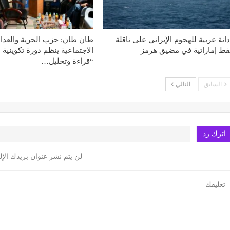
دانة عربية للهجوم الإيراني على ناقلة
طان طان: حزب الحرية والعدال
فط إماراتية في مضيق هرمز
الاجتماعية ينظم دورة تكوينية 
“قراءة وتحليل…
السابق
التالي
اترك رد
لن يتم نشر عنوان بريدك الإل