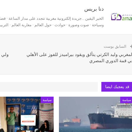
دنا بريس
وسياحة · صوت وصورة · حوادث · حول العالم · مغاربة العالم · التربية
السابق بوست
لمغربي وليد الكرتي يتألق ويقود بيراميدز للفوز على الأهلي
ولي ا
ي قمة الدوري المصري
قد يعجبك ايضا
سياسة
سياسة